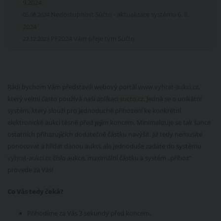
9.2024
Nedostupnost Súčto - aktualizace systému 6. 8.
05.08.2024
2024
PF2024 Vám přeje tým Súčto
22.12.2023
Rádi bychom Vám představili webový portál
www.vyhrat-aukci.cz
,
který velmi často používá naši aplikaci
sucto.cz
. Jedná se o unikátní
systém, který slouží pro jednoduché přihození ke konkrétní
elektronické aukci těsně před jejím koncem. Minimalizuje se tak šance
ostatních přihazujících dodatečně částku navýšit. Již tedy nemusíte
ponocovat a hlídat danou aukci, ale jednoduše zadáte do systému
vyhrat-aukci.cz
číslo aukce, maximální částku a systém „příhoz“
provede za Vás!
Co Vás tedy čeká?
Přihodíme za Vás 3 sekundy před koncem.