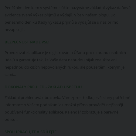
Peněžním deníkem v systému súčto nazýváme základní výkaz daňové
evidence zvaný výkaz příjmů a výdajů. Více v našem blogu. Do
peněžního deníku (tedy výkazu příjmů a výdajů) se u nás přímo
nezapisují...
BEZPEČNOST NADE VŠE!
Provozovatel aplikace je registrován u Úřadu pro ochranu osobních
údajů a garantuje tak, že Vaše data nebudou nijak zneužita ani
nepadnou do cizích nepovolaných rukou, ale pouze těm, kterým je
sami...
DOKONALÝ PŘEHLED - ZÁKLAD ÚSPĚCHU
Základní přehledová obrazovka Vám zprostředkuje všechny potřebné
informace o Vašem podnikání a umožní přímo provádět nejčastěji
používané funkcionality aplikace. Kalendář zobrazuje a barevně
odlišu...
SPOLUPRACUJTE A SDÍLEJTE