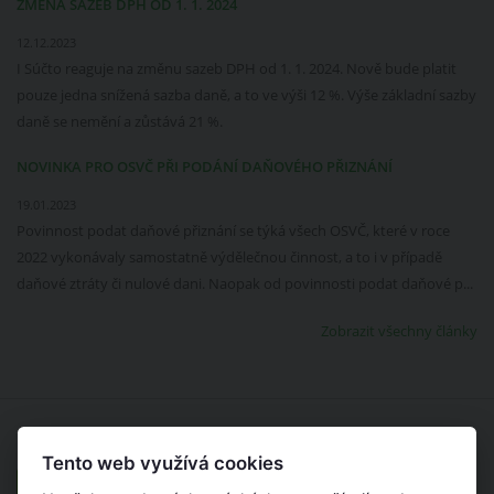
ZMĚNA SAZEB DPH OD 1. 1. 2024
12.12.2023
I Súčto reaguje na změnu sazeb DPH od 1. 1. 2024. Nově bude platit
pouze jedna snížená sazba daně, a to ve výši 12 %. Výše základní sazby
daně se nemění a zůstává 21 %.
NOVINKA PRO OSVČ PŘI PODÁNÍ DAŇOVÉHO PŘIZNÁNÍ
19.01.2023
Povinnost podat daňové přiznání se týká všech OSVČ, které v roce
2022 vykonávaly samostatně výdělečnou činnost, a to i v případě
daňové ztráty či nulové dani. Naopak od povinnosti podat daňové p...
Zobrazit všechny články
Tento web využívá cookies