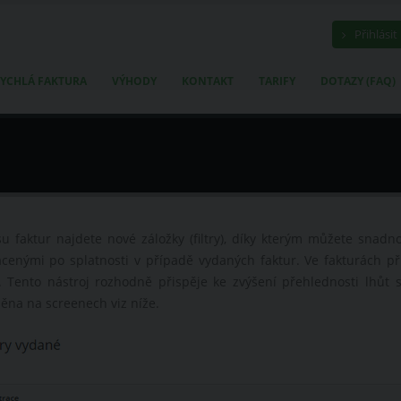
Přihlásit
YCHLÁ FAKTURA
VÝHODY
KONTAKT
TARIFY
DOTAZY (FAQ)
su faktur najdete nové záložky (filtry), díky kterým můžete snad
cenými po splatnosti v případě vydaných faktur. Ve fakturách při
. Tento nástroj rozhodně přispěje ke zvýšení přehlednosti lhůt sp
ěna na screenech viz níže.