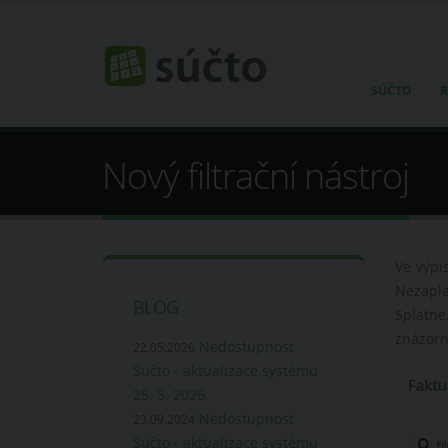
SÚČTO
R
Nový filtrační nástroj
Ve výpi
Nezapla
BLOG
Splatné
znázorn
Nedostupnost
22.05.2026
Súčto - aktualizace systému
25. 5. 2026
Nedostupnost
23.09.2024
Súčto - aktualizace systému