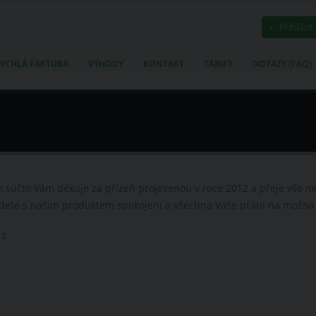
Přihlásit
YCHLÁ FAKTURA
VÝHODY
KONTAKT
TARIFY
DOTAZY (FAQ)
m súčto Vám děkuje za přízeň projevenou v roce 2012 a přeje vše ne
dete s naším produktem spokojeni a všechna Vaše přání na možná 
12