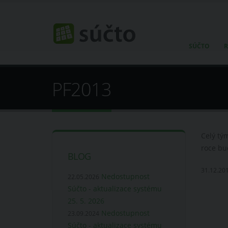
SÚČTO
R
PF2013
Celý tý
roce bu
BLOG
31.12.20
Nedostupnost
22.05.2026
Súčto - aktualizace systému
25. 5. 2026
Nedostupnost
23.09.2024
Súčto - aktualizace systému