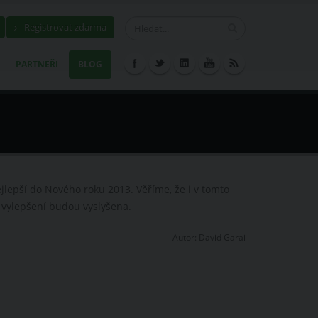
Registrovat zdarma
PARTNEŘI
BLOG
jlepší do Nového roku 2013. Věříme, že i v tomto
vylepšení budou vyslyšena.
Autor:
David Garai