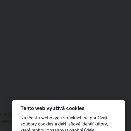
Tento web využívá cookies
 údajů súčto
|
API dokumentace
Na těchto webových stránkách se používají
číslem
00053771
.
soubory cookies a další síťové identifikátory,
které mohou obsahovat osobní údaje.