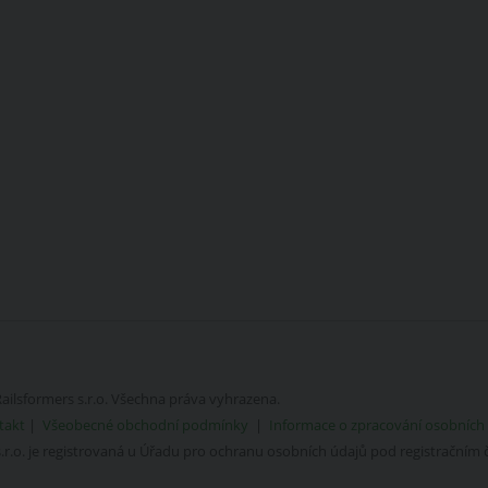
ailsformers s.r.o.
Všechna práva vyhrazena.
takt
|
Všeobecné obchodní podmínky
|
Informace o zpracování osobních
s.r.o. je registrovaná u Úřadu pro ochranu osobních údajů pod registračním 