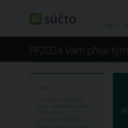
SÚČTO
R
PF2024 Vám přeje tým
BLOG
Nedostupnost
22.05.2026
Súčto - aktualizace systému
25. 5. 2026
Nedostupnost
23.09.2024
Súčto - aktualizace systému