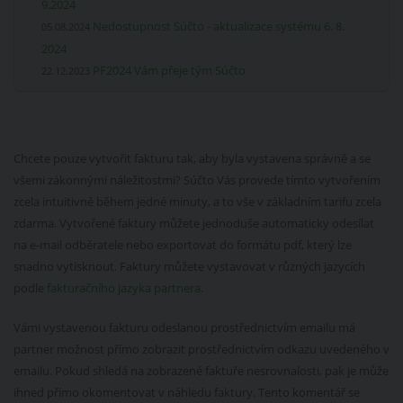
9.2024
Nedostupnost Súčto - aktualizace systému 6. 8.
05.08.2024
2024
PF2024 Vám přeje tým Súčto
22.12.2023
Chcete pouze vytvořit fakturu tak, aby byla vystavena správně a se
všemi zákonnými náležitostmi? Súčto Vás provede tímto vytvořením
zcela intuitivně během jedné minuty, a to vše v základním tarifu zcela
zdarma. Vytvořené faktury můžete jednoduše automaticky odesílat
na e-mail odběratele nebo exportovat do formátu pdf, který lze
snadno vytisknout. Faktury můžete vystavovat v různých jazycích
podle
fakturačního jazyka partnera
.
Vámi vystavenou fakturu odeslanou prostřednictvím emailu má
partner možnost přímo zobrazit prostřednictvím odkazu uvedeného v
emailu. Pokud shledá na zobrazené faktuře nesrovnalosti, pak je může
ihned přímo okomentovat v náhledu faktury. Tento komentář se