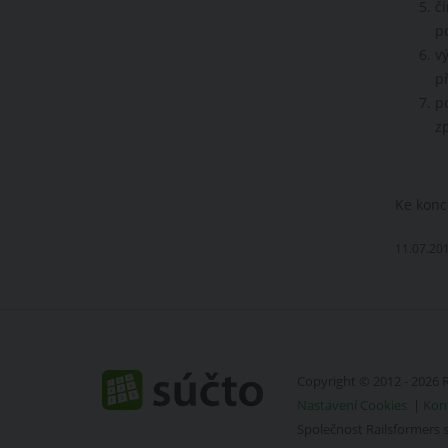
č
po
v
př
p
z
Ke konc
11.07.20
Copyright © 2012 - 2026 R
Nastavení Cookies
|
Kon
Společnost Railsformers 