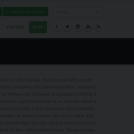
Registrovat zdarma
PARTNEŘI
BLOG
í a na výši výdělků. Do doby pojištění u osob
o řádně odváděno důchodové pojištění. Současná
ré se mohou stát důvodem pro podání přihlášky k
á doba pojištění pro nárok na důchod, zákon o
podání přihlášky k dobrovolnému důchodovému
ištění je umožnit lidem, aby se jim doba, kdy
en starobního). Od roku 2014 je možná účast na
ě 15 let v rámci celého života. Do konce roku