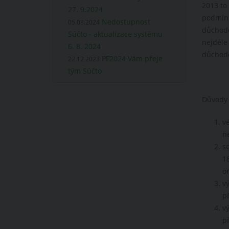
2013 to 
27. 9.2024
podmínk
Nedostupnost
05.08.2024
důchodo
Súčto - aktualizace systému
nejdéle
6. 8. 2024
důchodo
PF2024 Vám přeje
22.12.2023
tým Súčto
Důvody 
v
n
s
1
o
v
př
v
př