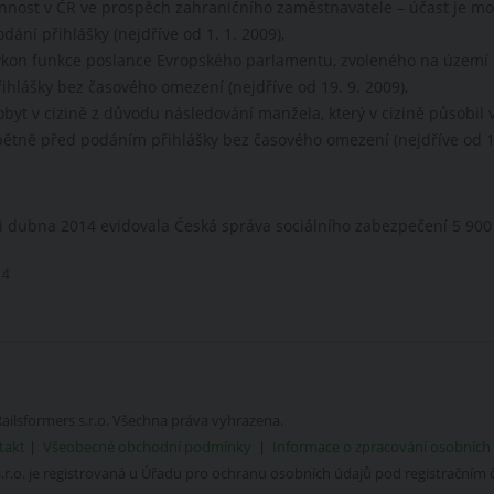
innost v ČR ve prospěch zahraničního zaměstnavatele – účast je m
dání přihlášky (nejdříve od 1. 1. 2009),
ýkon funkce poslance Evropského parlamentu, zvoleného na území
ihlášky bez časového omezení (nejdříve od 19. 9. 2009),
obyt v cizině z důvodu následování manžela, který v cizině působil
pětně před podáním přihlášky bez časového omezení (nejdříve od 1.
i dubna 2014 evidovala Česká správa sociálního zabezpečení 5 90
14
ailsformers s.r.o.
Všechna práva vyhrazena.
takt
|
Všeobecné obchodní podmínky
|
Informace o zpracování osobních
s.r.o. je registrovaná u Úřadu pro ochranu osobních údajů pod registračním 