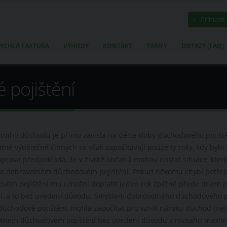
Přihlásit
YCHLÁ FAKTURA
VÝHODY
KONTAKT
TARIFY
DOTAZY (FAQ)
pojištění
átního důchodu je přímo závislá na délce doby důchodového pojištěn
tně výdělečně činných se však započítávají pouze ty roky, kdy byl
úprava předpokládá, že v životě občanů mohou nastat situace, kte
na dobrovolném důchodovém pojištění. Pokud někomu chybí potřebn
vém pojištění mu umožní doplatit jeden rok zpětně přede dnem 
ní, a to bez uvedení důvodu. Smyslem dobrovolného důchodového poj
důchodově pojištěni, mohla započítat pro vznik nároku důchod (nej
lném důchodovém pojištění bez uvedení důvodu v rozsahu maximáln