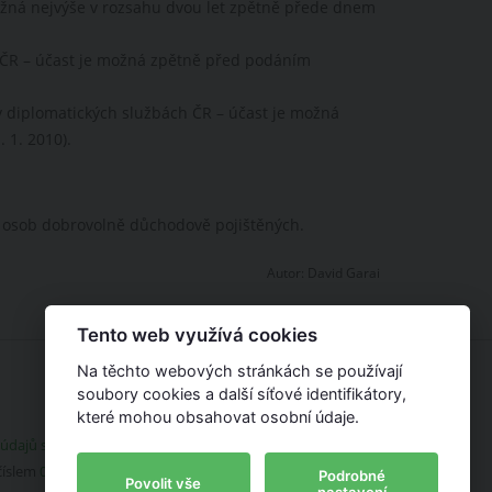
ožná nejvýše v rozsahu dvou let zpětně přede dnem
 ČR – účast je možná zpětně před podáním
 v diplomatických službách ČR – účast je možná
 1. 2010).
0 osob dobrovolně důchodově pojištěných.
Autor:
David Garai
Tento web využívá cookies
Na těchto webových stránkách se používají
soubory cookies a další síťové identifikátory,
které mohou obsahovat osobní údaje.
 údajů súčto
|
API dokumentace
číslem
00053771
.
Podrobné
Povolit vše
nastavení