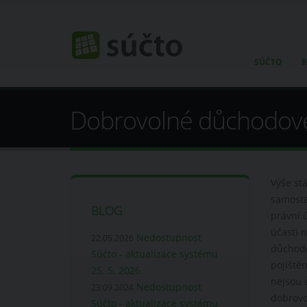
SÚČTO
R
Dobrovolné důchodové 
Výše st
samosta
BLOG
právní 
účasti 
Nedostupnost
22.05.2026
důchodo
Súčto - aktualizace systému
pojiště
25. 5. 2026
nejsou 
Nedostupnost
23.09.2024
dobrovo
Súčto - aktualizace systému