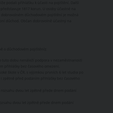
liže podali přihlášku k účasti na pojištění. Další
 představuje 1817 korun. U osoby účastné na
na dobrovolném důchodovém pojištění je možná
obní důchod. Občan dobrovolně účastný na
ě o důchodovém pojištění)
:
o tuto dobu nenáleží podpora v nezaměstnanosti
ním přihlášky bez časového omezení,
ké škole v ČR, s výjimkou prvních 6 let studia po
ná i zpětně před podáním přihlášky bez časového
 v rozsahu dvou let zpětně přede dnem podání
 rozsahu dvou let zpětně přede dnem podání