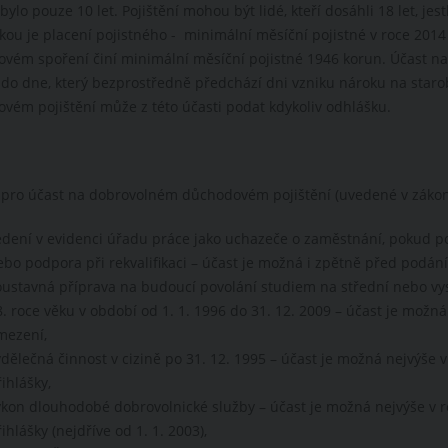
bylo pouze 10 let. Pojištění mohou být lidé, kteří dosáhli 18 let, jest
ou je placení pojistného - minimální měsíční pojistné v roce 2014
vém spoření činí minimální měsíční pojistné 1946 korun. Účast 
 do dne, který bezprostředně předchází dni vzniku nároku na star
vém pojištění může z této účasti podat kdykoliv odhlášku.
pro účast na dobrovolném důchodovém pojištění (uvedené v zákon
edení v evidenci úřadu práce jako uchazeče o zaměstnání, pokud p
ebo podpora při rekvalifikaci – účast je možná i zpětně před podá
oustavná příprava na budoucí povolání studiem na střední nebo vyso
8. roce věku v období od 1. 1. 1996 do 31. 12. 2009 – účast je mož
mezení,
ýdělečná činnost v cizině po 31. 12. 1995 – účast je možná nejvýše
ihlášky,
ýkon dlouhodobé dobrovolnické služby – účast je možná nejvýše v
ihlášky (nejdříve od 1. 1. 2003),