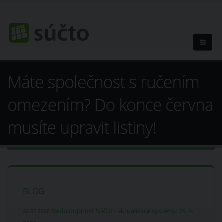
Máte společnost s ručením
omezením? Do konce června
musíte upravit listiny!
BLOG
Nedostupnost Súčto - aktualizace systému 25. 5.
22.05.2026