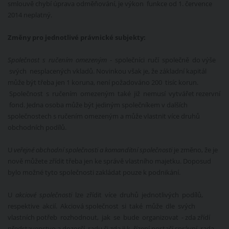
smlouvě chybí úprava odměňování, je výkon funkce od 1. července
2014 neplatný.
Změny pro jednotlivé právnické subjekty:
Společnost s ručením omezeným
- společníci ručí společně do výše
svých nesplacených vkladů. Novinkou však je, že základní kapitál
může být třeba jen 1 koruna, není požadováno 200 tisíc korun.
Společnost s ručením omezeným také již nemusí vytvářet rezervní
fond. Jedna osoba může být jediným společníkem v dalších
společnostech s ručením omezeným a může vlastnit více druhů
obchodních podílů.
U
veřejné obchodní společnosti a komanditní společnosti
je změno, že je
nově můžete zřídit třeba jen ke správě vlastního majetku. Doposud
bylo možné tyto společnosti zakládat pouze k podnikání.
U
akciové společnosti
lze zřídit více druhů jednotlivých podílů,
respektive akcií. Akciová společnost si také může dle svých
vlastních potřeb rozhodnout, jak se bude organizovat - zda zřídí
představenstvo a dozorčí radu či zda ji k řízení postačí správní rada