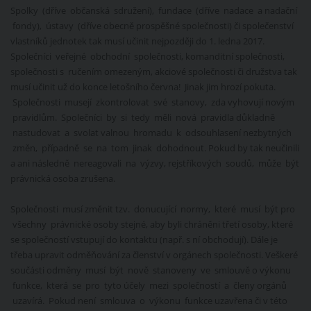
Spolky (dříve občanská sdružení), fundace (dříve nadace a nadační
fondy), ústavy (dříve obecně prospěšné společnosti) či společenství
vlastníků jednotek tak musí učinit nejpozději do 1. ledna 2017.
Společníci veřejné obchodní společnosti, komanditní společnosti,
společnosti s ručením omezeným, akciové společnosti či družstva tak
musí učinit už do konce letošního června! Jinak jim hrozí pokuta.
Společnosti musejí zkontrolovat své stanovy, zda vyhovují novým
pravidlům. Společníci by si tedy měli nová pravidla důkladně
nastudovat a svolat valnou hromadu k odsouhlasení nezbytných
změn, případně se na tom jinak dohodnout. Pokud by tak neučinili
a ani následně nereagovali na výzvy, rejstříkových soudů, může být
právnická osoba zrušena.
Společnosti musí změnit tzv. donucující normy, které musí být pro
všechny právnické osoby stejné, aby byli chráněni třetí osoby, které
se společností vstupují do kontaktu (např. s ní obchodují). Dále je
třeba upravit odměňování za členství v orgánech společnosti. Veškeré
součásti odměny musí být nově stanoveny ve smlouvě o výkonu
funkce, která se pro tyto účely mezi společností a členy orgánů
uzavírá. Pokud není smlouva o výkonu funkce uzavřena či v této