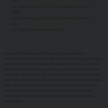
2026
Nedostupnost Súčto - aktualizace systému 27.
23.09.2024
9.2024
Nedostupnost Súčto - aktualizace systému 6. 8.
05.08.2024
2024
PF2024 Vám přeje tým Súčto
22.12.2023
K úpravě listin podle nových předpisů zbývá obchodním
společnostem pouze pár týdnů. Jde například o stanovy, společenské
smlouvy či odměňování. Novela občanského zákoníku pro vedení
agendy právnických osob je platná již od začátku letošního roku.
Firmy však dostaly určitý čas k přizpůsobení svých zakladatelských
listin, stanov či společenských smluv nové právní úpravě. Úprava
těchto listin bude stát určitý obnos, přestože je nařízena státem.
Změny jsou způsobeny revizí občanského zákoníku, který byl
novelizován po téměř půl století a již neodpovídal požadavkům
dnešní doby.