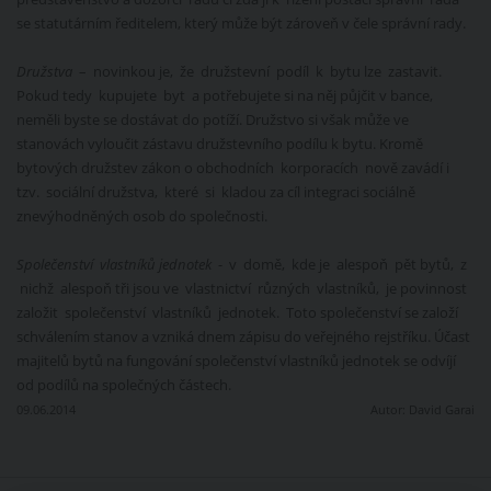
se statutárním ředitelem, který může být zároveň v čele správní rady.
Družstva
– novinkou je, že družstevní podíl k bytu lze zastavit.
Pokud tedy kupujete byt a potřebujete si na něj půjčit v bance,
neměli byste se dostávat do potíží. Družstvo si však může ve
stanovách vyloučit zástavu družstevního podílu k bytu. Kromě
bytových družstev zákon o obchodních korporacích nově zavádí i
tzv. sociální družstva, které si kladou za cíl integraci sociálně
znevýhodněných osob do společnosti.
Společenství vlastníků jednotek
- v domě, kde je alespoň pět bytů, z
nichž alespoň tři jsou ve vlastnictví různých vlastníků, je povinnost
založit společenství vlastníků jednotek. Toto společenství se založí
schválením stanov a vzniká dnem zápisu do veřejného rejstříku. Účast
majitelů bytů na fungování společenství vlastníků jednotek se odvíjí
od podílů na společných částech.
09.06.2014
Autor:
David Garai