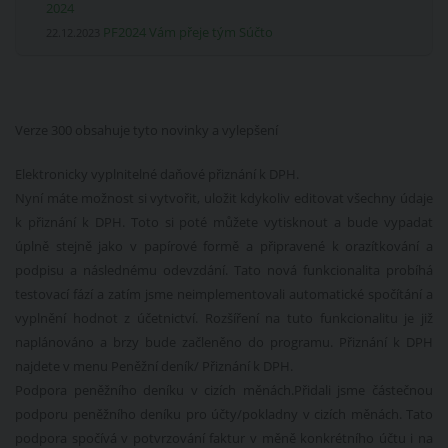
2024
PF2024 Vám přeje tým Súčto
22.12.2023
Verze 300 obsahuje tyto novinky a vylepšení
Elektronicky vyplnitelné daňové přiznání k DPH.
Nyní máte možnost si vytvořit, uložit kdykoliv editovat všechny údaje
k přiznání k DPH. Toto si poté můžete vytisknout a bude vypadat
úplně stejně jako v papírové formě a připravené k orazítkování a
podpisu a následnému odevzdání. Tato nová funkcionalita probíhá
testovací fází a zatím jsme neimplementovali automatické spočítání a
vyplnění hodnot z účetnictví. Rozšíření na tuto funkcionalitu je již
naplánováno a brzy bude začleněno do programu. Přiznání k DPH
najdete v menu Peněžní deník/ Přiznání k DPH.
Podpora peněžního deníku v cizích měnách.Přidali jsme částečnou
podporu peněžního deníku pro účty/pokladny v cizích měnách. Tato
podpora spočívá v potvrzování faktur v měně konkrétního účtu i na