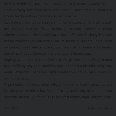
PD v cizí měně. Dále pak převody na CZK pro tiskovou sestavu PD.
Oprava chyby zobrazení částky k zaplacení u storno faktur - nyní se u
storno faktur částka k zaplacení již nezobrazuje
Uživatelé s placenou verzí programu mají možnost změnit text zápatí
pro tiskové sestavy. Tuto změnu je možné provést v menu
Administrace/Moje firma, položka ve formuláři Zápatí tiskových sestav
Pořadí zobrazených číslovacích řad lze měnit. V seznamu číslovacích
řar přibyly vlevo zelené šipečky pro možnost ovlivnění vzájmeného
pořadí např. dvou číslovacích řar pro vydané faktury atp.
Popisky výberu faktur v peněžním deníku při tvorbě nového záznamu
byly rozšířeny aby Vám umožnily lepší orientaci a identifikaci faktury
podle externího označení faktury(většinou právě také variabilní
symbol) a částky.
V přehledech v Nevyřízené přijaté faktury a Neuhrazené vydané
faktury jsme změnili celou částku faktury na částku, kterou je nutno
opravdu uhradit - v případě, že již byla část faktury např. uhrazena atp.
09.05.2007
Autor:
David Garai