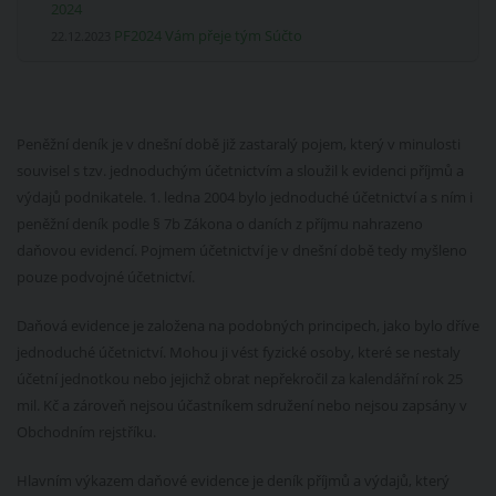
2024
PF2024 Vám přeje tým Súčto
22.12.2023
Peněžní deník je v dnešní době již zastaralý pojem, který v minulosti
souvisel s tzv. jednoduchým účetnictvím a sloužil k evidenci příjmů a
výdajů podnikatele. 1. ledna 2004 bylo jednoduché účetnictví a s ním i
peněžní deník podle § 7b Zákona o daních z příjmu nahrazeno
daňovou evidencí. Pojmem účetnictví je v dnešní době tedy myšleno
pouze podvojné účetnictví.
Daňová evidence je založena na podobných principech, jako bylo dříve
jednoduché účetnictví. Mohou ji vést fyzické osoby, které se nestaly
účetní jednotkou nebo jejichž obrat nepřekročil za kalendářní rok 25
mil. Kč a zároveň nejsou účastníkem sdružení nebo nejsou zapsány v
Obchodním rejstříku.
Hlavním výkazem daňové evidence je deník příjmů a výdajů, který